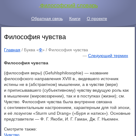
.
Философский словарь
Обратная связь
Книги
О проекте
Философия чувства
Главная
/ Буква «
Ф
» /
Философия чувства
—
Следующий термин
Философия чувства
(философия веры) (Gefuhlsphilosophie) — название
философского направления XVIII в., видевшего источник
истины не в (абстрактном) мышлении, а в чувстве (вере)
и приписывавшего (субъективному) чувству ведущую роль как
в мышлении (мировоззрении), так и в поступках (жизни); см.
Чувство. Философия чувства была внутренне связана
с сентиментальным настроением, характерным для той эпохи,
и её лозунгом «Sturm und Drang» («Буря и натиск»). Основные
представители — Ф. Г. Якоби, И. Г. Гаман, Дж. Г. Ньюмен.
Смотрите также:
Чувство