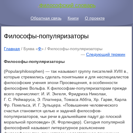
.
Философский словарь
Обратная связь
Книги
О проекте
Философы-популяризаторы
Главная
/ Буква «
Ф
» /
Философы-популяризаторы
—
Следующий термин
Философы-популяризаторы
(Popularphilosophen) — так называют группу писателей XVIII в.,
которые стремились сделать понятными и для неспециалистов
философские учения эпохи Просвещения, в особенности
философию Вольфа. К философам-популяризаторам прежде
всего причисляют: И. И. Энгеля, Фридриха Николаи,
Г. С. Реймаруса, Э. Платнера, Томаса Аббта, Хр. Гарве, Карла
Фр. Покельса, И. Г. Зульцера. «Повышение человеческого
счастья становится целью и задачей философов-
популяризаторов, чьи речи в дальнейшем падут до плоской
моральной проповеди» (К. Форлендер). Сегодня популярной
философией называют литературное разъяснение