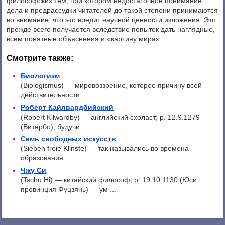
философских тем, при котором недостаточное понимание
дела и предрассудки читателей до такой степени принимаются
во внимание, что это вредит научной ценности изложения. Это
прежде всего получается вследствие попыток дать наглядные,
всем понятные объяснения и «картину мира».
Смотрите также:
Биологизм
(Biologismus) — мировоззрение, которое причину всей
действительности, ...
Роберт Кайлвардбийский
(Robert Kilwardby) — английский схоласт; p. 12.9.1279
(Витербо); будучи ...
Семь свободных искусств
(Sieben freie Klinste) — так назывались во времена
образования ...
Чжу Си
(Tschu Hi) — китайский философ; р. 19.10.1130 (Юси,
провинция Фуцзянь) — ум ...