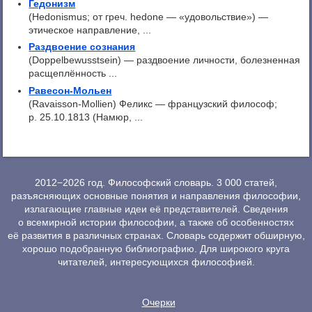
Гедонизм
(Hedonismus; от греч. hedone — «удовольствие») —
этическое направление, ...
Раздвоение сознания
(Doppelbewusstsein) — раздвоение личности, болезненная
расщеплённость ...
Равесон-Мольен
(Ravaisson-Mollien) Феликс — французский философ;
p. 25.10.1813 (Намюр, ...
2012−2026 год. Философский словарь. 3 000 статей,
разъясняющих основные понятия и направления философии,
излагающие главные идеи её представителей. Сведения
о всемирной истории философии, а также об особенностях
её развития в различных странах. Словарь содержит обширную,
хорошо подобранную библиографию. Для широкого круга
читателей, интересующихся философией.
Очерки