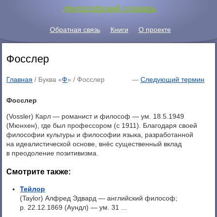
.
Философский словарь
Обратная связь
Книги
О проекте
Фосслер
Главная
/ Буква «
Ф
» /
Фосслер
—
Следующий термин
Фосслер
(Vossler) Карл — романист и философ — ум. 18.5.1949
(Мюнхен), где был профессором (с 1911). Благодаря своей
философии культуры и философии языка, разработанной
на идеалистической основе, внёс существенный вклад
в преодоление позитивизма.
Смотрите также:
Тейлор
(Taylor) Алфред Эдвард — английский философ;
р. 22.12.1869 (Аундл) — ум. 31 ...