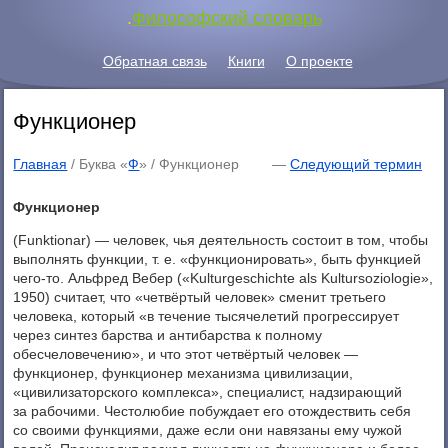
.
Философский словарь
Обратная связь
Книги
О проекте
Функционер
Главная
/ Буква «
Ф
» /
Функционер
—
Следующий термин
Функционер
(Funktionar) — человек, чья деятельность состоит в том, чтобы
выполнять функции, т. е. «функционировать», быть функцией
чего-то. Альфред Вебер («Kulturgeschichte als Kultursoziologie»,
1950) считает, что «четвёртый человек» сменит третьего
человека, который «в течение тысячелетий прогрессирует
через синтез барства и антибарства к полному
обесчеловечению», и что этот четвёртый человек —
функционер, функционер механизма цивилизации,
«цивилизаторского комплекса», специалист, надзирающий
за рабочими. Честолюбие побуждает его отождествить себя
со своими функциями, даже если они навязаны ему чужой