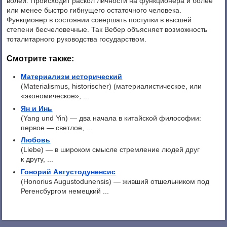
волей. Происходит раскол личности на функционера и более
или менее быстро гибнущего остаточного человека.
Функционер в состоянии совершать поступки в высшей
степени бесчеловечные. Так Вебер объясняет возможность
тоталитарного руководства государством.
Смотрите также:
Материализм исторический
(Materialismus, historischer) (материалистическое, или
«экономическое», ...
Ян и Инь
(Yang und Yin) — два начала в китайской философии:
первое — светлое, ...
Любовь
(Liebe) — в широком смысле стремление людей друг
к другу, ...
Гонорий Августодуненсис
(Honorius Augustodunensis) — живший отшельником под
Регенсбургом немецкий ...