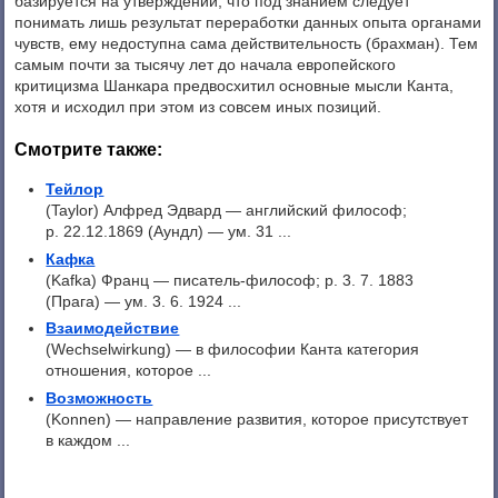
базируется на утверждении, что под знанием следует
понимать лишь результат переработки данных опыта органами
чувств, ему недоступна сама действительность (брахман). Тем
самым почти за тысячу лет до начала европейского
критицизма Шанкара предвосхитил основные мысли Канта,
хотя и исходил при этом из совсем иных позиций.
Смотрите также:
Тейлор
(Taylor) Алфред Эдвард — английский философ;
р. 22.12.1869 (Аундл) — ум. 31 ...
Кафка
(Kafka) Франц — писатель-философ; p. 3. 7. 1883
(Прага) — ум. 3. 6. 1924 ...
Взаимодействие
(Wechselwirkung) — в философии Канта категория
отношения, которое ...
Возможность
(Konnen) — направление развития, которое присутствует
в каждом ...