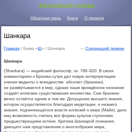
.
Философский словарь
Обратная связь
Книги
О проекте
Шанкара
Главная
/ Буква «
Ш
» /
Шанкара
—
Следующий термин
Шанкара
(Shankara) — индийский философ, ок. 788–820. В своих
комментариях к Брахма-сутре дал новую интерпретацию
учения веданты о всеединстве: абсолют (брахман)
не развёртывается в мир, однако наше врождённое незнание
создаёт иллюзию существования множества. Сам брахман
вечно остаётся одним и тем же. Допущение высшего знания,
которое осуществляется благодаря медитации, и низшего
знания, подчиняющегося власти иллюзий о мире (Майя), дало
ему возможность считать все формы культов ступенями,
предшествующими истине. Критика Шанкарой познания,
дающего нам представление о многообразии мира,