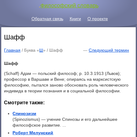
.
Философский словарь
Обратная связь
Книги
О проекте
Шафф
Главная
/ Буква «
Ш
» /
Шафф
—
Следующий термин
Шафф
(Schaff) Адам — польский философ; р. 10.3.1913 (Львов);
профессор в Варшаве и Вене; опираясь на марксистскую
философию, пытался заново обосновать роль человеческого
индивида в теории познания и в социальной философии.
Смотрите также:
Спинозизм
(Spinozismus) — учение Спинозы и его дальнейшее
философское развитие. ...
Роберт Мелунский