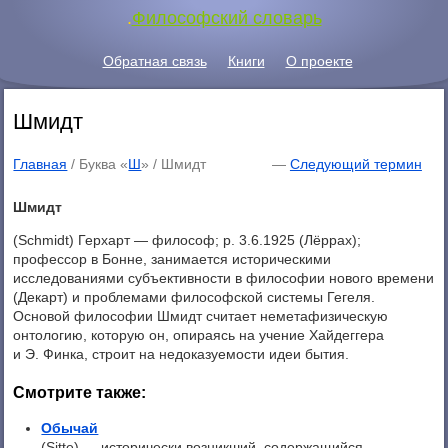
.
Философский словарь
Обратная связь
Книги
О проекте
Шмидт
Главная
/ Буква «
Ш
» /
Шмидт
—
Следующий термин
Шмидт
(Schmidt) Герхарт — философ; p. 3.6.1925 (Лёррах);
профессор в Бонне, занимается историческими
исследованиями субъективности в философии нового времени
(Декарт) и проблемами философской системы Гегеля.
Основой философии Шмидт считает неметафизическую
онтологию, которую он, опираясь на учение Хайдеггера
и Э. Финка, строит на недоказуемости идеи бытия.
Смотрите также:
Обычай
(Sitte) — исторически возникший, содержащийся