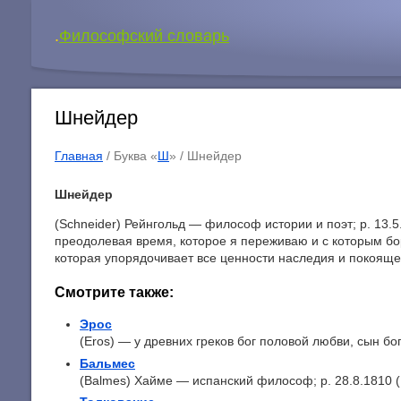
.
Философский словарь
Шнейдер
Главная
/ Буква «
Ш
» /
Шнейдер
Шнейдер
(Schneider) Рейнгольд — философ истории и поэт; р. 13.
преодолевая время, которое я переживаю и с которым бор
которая упорядочивает все ценности наследия и покояще
Смотрите также:
Эрос
(Eros) — у древних греков бог половой любви, сын бог
Бальмес
(Balmes) Хайме — испанский философ; р. 28.8.1810 (Ви