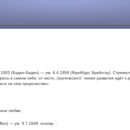
5.1903 (Баден-Баден) — ум. 6.4.1958 (Фрейбург, Брейсгау). Стреми
юсь в самом себе; от чисто „трагического“ линия развития идёт к
еся на нём пророчество».
ини любви ...
ч) — ум. 9.7.1848; основу ...