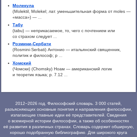
Молекула
(Molektil, Molekel; лат. уменьшительная форма от moles —
«масса») — ...
Табу
(tabu) — неприкасаемое, то, чего с почтением или
со страхом следует ...
Розмини-Сербати
(Rosmini-Serbati) Антонио — итальянский священник,
политик и философ; р ...
Хомский
(Чомски) (Chomsky) Ноам — американский логик
и теоретик языка; р. 7.12 ...
2012−2026 год. Философский словарь. 3 000 статей,
разъясняющих основные понятия и направления философии,
излагающие главные идеи её представителей. Сведения
о всемирной истории философии, а также об особенностях
её развития в различных странах. Словарь содержит обширную,
хорошо подобранную библиографию. Для широкого круга