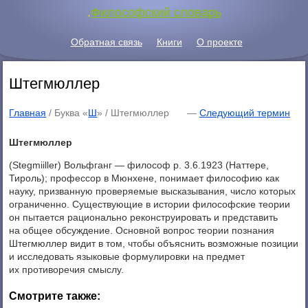
.
Философский словарь
Обратная связь
Книги
О проекте
Штегмюллер
Главная
/ Буква «
Ш
» /
Штегмюллер
—
Следующий термин
Штегмюллер
(Stegmiiller) Вольфганг — философ p. 3.6.1923 (Наттере,
Тироль); профессор в Мюнхене, понимает философию как
науку, призванную проверяемые высказывания, число которых
ограниченно. Существующие в истории философские теории
он пытается рационально реконструировать и представить
на общее обсуждение. Основной вопрос теории познания
Штегмюллер видит в том, чтобы объяснить возможные позиции
и исследовать языковые формулировки на предмет
их противоречия смыслу.
Смотрите также: