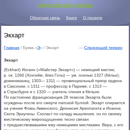
.
Философский словарь
Обратная связь
Книги
О проекте
Экхарт
Главная
/ Буква «
Э
» /
Экхарт
—
Следующий термин
Экхарт
(Eckhart) Иоганн («Майстер Экхарт») — немецкий мистик;
р. ок. 1260 (Хохгейм, близ Готы) — ум. осенью 1327 (Кёльн);
доминиканец; 1303— 1311 — провинциальный приор ордена
в Саксонии, с 1311 — профессор в Париже, с 1313 —
в Страсбурге и с 1320 — учитель чтения в Кёльне.
По настоянию францисканцев 28 тезисов Экхарта были
осуждены после его смерти папской буллой. Экхарт опирается
на учение Фомы Аквинского, Дионисия Ареопагита и Иоанна
Скота Эриугены. Схоласт по складу мышления, он по своему
мистическому мироощущению тесно связан
с предшествовавшими ему немецкими мистиками. Вера, с его