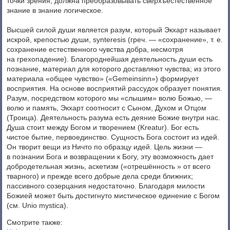
точки зрения, должна преобразовывать сверхъестественное
знание в знание логическое.
Высшей силой души является разум, который Экхарт называет
искрой, крепостью души, synteresis (греч. — «сохранение», т. е.
сохранение естественного чувства добра, несмотря
на грехопадение). Благороднейшая деятельность души есть
познание, материал для которого доставляют чувства; из этого
материала «общее чувство» («Gemeinsinn») формирует
восприятия. На основе восприятий рассудок образует понятия.
Разум, посредством которого мы «слышим» волю Божью, —
волю и память, Экхарт соотносит с Сыном, Духом и Отцом
(Троица). Деятельность разума есть деяние Божие внутри нас.
Душа стоит между Богом и творением (Kreatur). Бог есть
чистое бытие, первоединство. Сущность Бога состоит из идей.
Он творит вещи из Ничто по образцу идей. Цель жизни —
в познании Бога и возвращении к Богу, эту возможность дает
добродетельная жизнь, аскетизм («отрешённость » от всего
тварного) и прежде всего добрые дела среди ближних;
пассивного созерцания недостаточно. Благодаря милости
Божией может быть достигнуто мистическое единение с Богом
(см. Unio mystica).
Смотрите также: