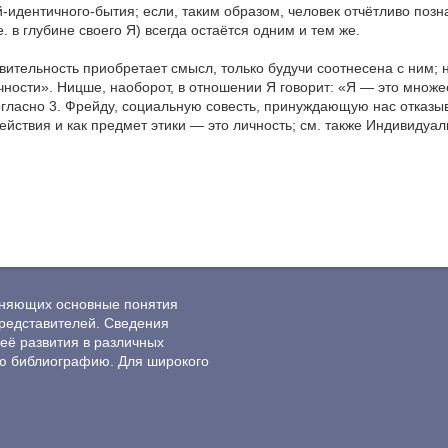
идентичного-бытия; если, таким образом, человек отчётливо позн
 е. в глубине своего Я) всегда остаётся одним и тем же.
вительность приобретает смысл, только будучи соотнесена с ним; н
ности». Ницше, наоборот, в отношении Я говорит: «Я — это множест
огласно 3. Фрейду, социальную совесть, принуждающую нас отказыв
действия и как предмет этики — это личность; см. также Индивидуа
ясняющих основные понятия
редставителей. Сведения
её развития в различных
ю библиографию. Для широкого