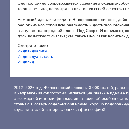
Оно постоянно сопровождается сознанием с-самим-собой-
то он знает, что, несмотря на них, он «в своей основе» (т.
Немецкий идеализм видит в Я творческое единство; дейст
оно обнимало собой всю реальность и достигало бесконеч
выступает на передний план». Под Сверх- Я понимают, с
доли возможного счастья; см. также Оно. Я как носитель 
Смотрите также:
Индивидуализм
Индивидуальность
Индивид
2012−2026 год. Философский словарь. 3 000 статей, разъ
и направления философии, излагающие главные идеи её п
о всемирной истории философии, а также об особенностях 
странах. Словарь содержит обширную, хорошо подобранну
круга читателей, интересующихся философией.