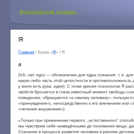
.
Философский словарь
Я
Главная
/ Буква «
Я
» /
Я
Я
(Ich; лат. ego) — обозначение для ядра сознания, т. е. 
какую-либо часть этой целостности в противоположность 
у меня есть рука, идея). С точки зрения психологии Я р
свойств бросается в глаза известный момент свободы со
поведению; обращаются «к самому человеку», пользуются
«принуждения»), непосредственно к его влечениям или с
«лечения внушением»).
«Только при применении первого, „естественного“ способ
мы чувствуем себя низведёнными до положения вещи, даже 
Сознание в процессе развития человека в раннем детском