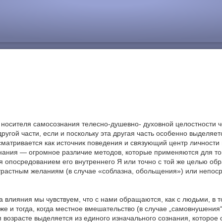
для носителя самосознания телесно-душевно- духовной целостности 
другой части, если и поскольку эта другая часть особенно выделяе
ассматривается как источник поведения и связующий центр личности
знания — огромное различие методов, которые применяются для то
 опосредованием его внутреннего Я или точно с той же целью обр
трастным желаниям (в случае «соблазна, обольщения») или непоср
а влияния мы чувствуем, что с нами обращаются, как с людьми, в 
и тогда, когда местное вмешательство (в случае „самовнушения“) 
 возрасте выделяется из единого изначального сознания, которое