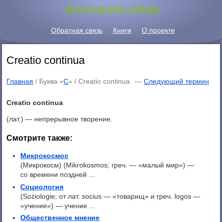
.
Философский словарь
Обратная связь
Книги
О проекте
Creatio continua
Главная
/ Буква «
C
» /
Creatio continua
—
Следующий термин
Creatio continua
(лат.) — непрерывное творение.
Смотрите также:
Микрокосмос
(Микрокосм) (Mikrokosmos; греч. — «малый мир») —
со времени поздней ...
Социология
(Soziologie; от лат. socius — «товарищ» и греч. logos —
«учение») — учение ...
Общественное мнение