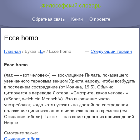
.
Философский словарь
Обратная связь
Книги
О проекте
Ecce homo
Главная
/ Буква «
E
» /
Ecce homo
—
Следующий термин
Ecce homo
(лат. — «вот человек») — восклицание Пилата, показавшего
увенчанного терновым венцом Христа народу, чтобы возбудить
в последнем сострадание (от Иоанна, 19:5). Обычно
цитируется в переводе Лютера: «Смотрите, каков человек!»
(«Sehet, welch ein Mensch!»). Это выражение часто
употребляют, когда хотят указать на достойное сострадания
положение цивилизованного человека нашего времени (см.
Ожидание гибели). Также — название одного из произведений
Ницше.
Смотрите также:
Ожидание гибели