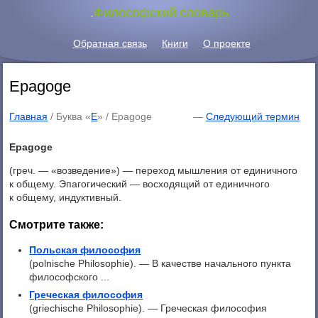
.
Философский словарь
Обратная связь
Книги
О проекте
Epagoge
Главная
/ Буква «
E
» /
Epagoge
—
Следующий термин
Epagoge
(греч. — «возведение») — переход мышления от единичного
к общему. Эпагогический — восходящий от единичного
к общему, индуктивный.
Смотрите также:
Польская философия
(polnische Philosophie). — В качестве начального пункта
философского ...
Греческая философия
(griechische Philosophie). — Греческая философия