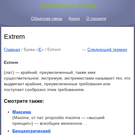
.
Философский словарь
Обратная связь
Книги
О проекте
Extrem
Главная
/ Буква «
E
» /
Extrem
—
Следующий термин
Extrem
(лат.) — крайний, преувеличенный; также имя
существительное: экстремум; экстремистами называют тех, кто
выдвигает крайние, преувеличенные требования или
поступает сообразно этим требованиям.
Смотрите также:
Максима
(Maxime; от лат. propositio maxima — «высший
принцип») — всеобщее жизненное ...
Биоцентрический