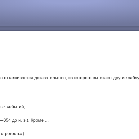
го отталкивается доказательство, из которого вытекают другие забл
х событий, ...
354 до н. э.). Кроме ...
 строгость») — ...