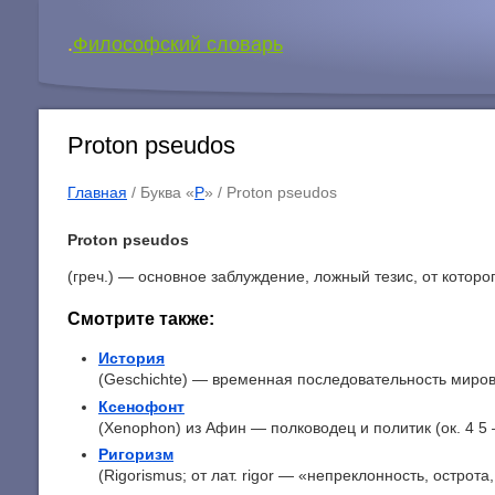
.
Философский словарь
Proton pseudos
Главная
/ Буква «
P
» /
Proton pseudos
Proton pseudos
(греч.) — основное заблуждение, ложный тезис, от которо
Смотрите также:
История
(Geschichte) — временная последовательность мировы
Ксенофонт
(Xenophon) из Афин — полководец и политик (ок. 4 5 —
Ригоризм
(Rigorismus; от лат. rigor — «непреклонность, острота,