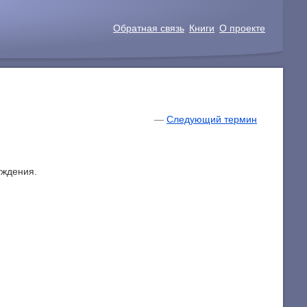
Обратная связь
Книги
О проекте
—
Следующий термин
уждения.