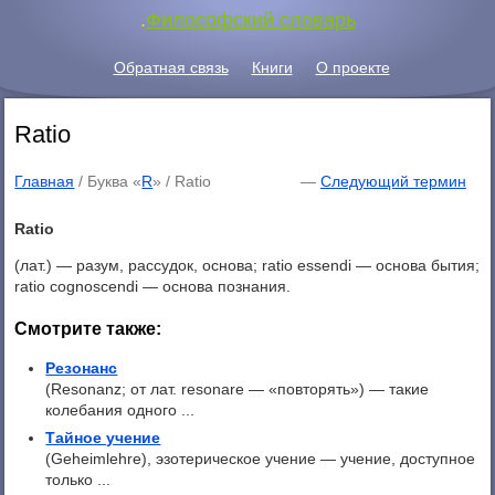
.
Философский словарь
Обратная связь
Книги
О проекте
Ratio
Главная
/ Буква «
R
» /
Ratio
—
Следующий термин
Ratio
(лат.) — разум, рассудок, основа; ratio essendi — основа бытия;
ratio cognoscendi — основа познания.
Смотрите также:
Резонанс
(Resonanz; от лат. resonare — «повторять») — такие
колебания одного ...
Тайное учение
(Geheimlehre), эзотерическое учение — учение, доступное
только ...