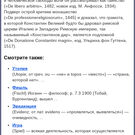
и человеческой свободы воли он рассматривал как таинство
(«De libero arbitrio», 1482, новое изд. М. Анфосси, 1934).
Подверг острой критике монашество
(«De professionereligiosorum», 1445) и доказал, что грамота,
в которой Константин Великий будто бы даровал римской
церкви Италию и Западную Римскую империю, так
называемый «Константинов дар», является подложной
(«De Donatione Constantini magni», изд. Ульриха фон Гуттена,
1517).
Смотрите также:
Утопия
(Utopie; от греч. ou — «не» и topos — «место») — «страна,
которой нет». ...
Фишль
(Fischl) Иоганн — философ; p. 7.3.1900 (Тобай,
Бургенланд); вышел ...
Эвиденция
(Evidenz; от лат. evidens — «проявляться, выявляться») —
очевидность, ...
Игра
(Spiel) — всякая деятельность, которая осуществляется