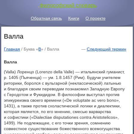
.
Философский словарь
Обратная связь
Книги
О проекте
Валла
Главная
/ Буква «
В
» /
Валла
—
Следующий термин
Валла
(Valla) Лоренцо (Lorenzo della Valle) — итальянский гуманист,
p. 1405 (Пьяченца) — ум. 1.8.1457 (Рим). Будучи учителем
риторики, боролся с вульгарной (неклассической) латынью
и благодаря своим переводам познакомил Западную Европу
с Геродотом и Фукидидом. В философии выступал против
эпикуреизма своего времени («De voluptate ас vero bono»,
1431), а также против схоластической логики и диалектики,
которая является, по его мнению, смесью варварства
и софистики («Dialectiae disputationes contra Aristotelicos»,
1499). He подлежащее, с его точки зрения, сомнению
совместное существование божественного всемогущества