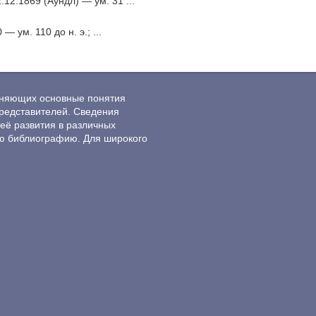
12.1869 (Аундл) — ум. 31 ...
— ум. 110 до н. э.; ...
ясняющих основные понятия
редставителей. Сведения
её развития в различных
ю библиографию. Для широкого