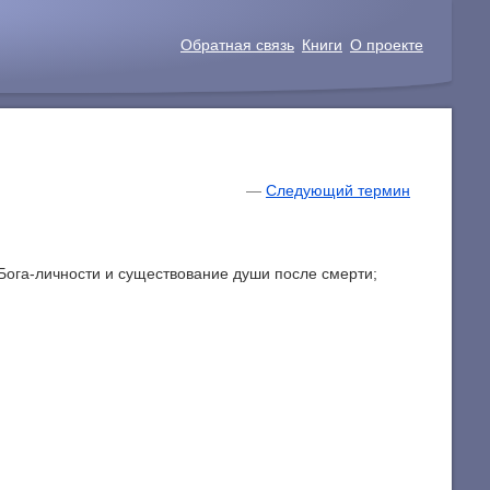
Обратная связь
Книги
О проекте
—
Следующий термин
Бога-личности и существование души после смерти;