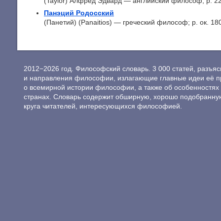
(Taylor) Алфред Эдвард — английский философ; р. 22.
Панэций Родосский
(Панетий) (Panaitios) — греческий философ; p. ок. 180 
2012−2026 год. Философский словарь. 3 000 статей, разъ
и направления философии, излагающие главные идеи её п
о всемирной истории философии, а также об особенностях 
странах. Словарь содержит обширную, хорошо подобранну
круга читателей, интересующихся философией.