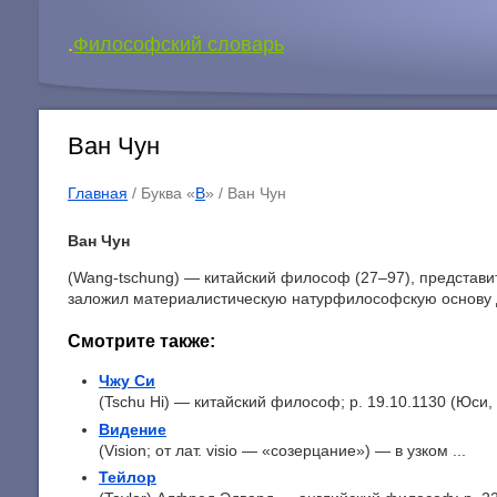
.
Философский словарь
Ван Чун
Главная
/ Буква «
В
» /
Ван Чун
Ван Чун
(Wang-tschung) — китайский философ (27–97), представи
заложил материалистическую натурфилософскую основу 
Смотрите также:
Чжу Си
(Tschu Hi) — китайский философ; р. 19.10.1130 (Юси,
Видение
(Vision; от лат. visio — «созерцание») — в узком ...
Тейлор