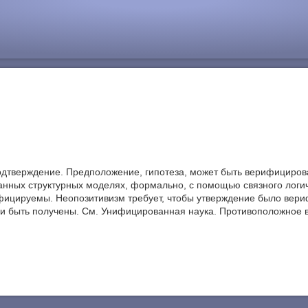
 — подтверждение. Предположение, гипотеза, может быть верифицирова
анных структурных моделях, формально, с помощью связного логич
фицируемы. Неопозитивизм требует, чтобы утверждение было вериф
ли быть получены. См. Унифицированная наука. Противоположное ве