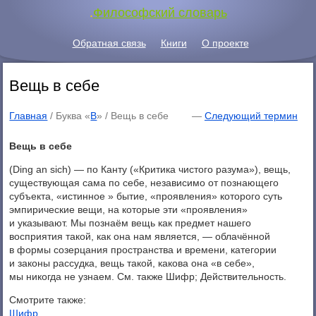
.
Философский словарь
Обратная связь
Книги
О проекте
Вещь в себе
Главная
/ Буква «
В
» /
Вещь в себе
—
Следующий термин
Вещь в себе
(Ding an sich) — по Канту («Критика чистого разума»), вещь,
существующая сама по себе, независимо от познающего
субъекта, «истинное » бытие, «проявления» которого суть
эмпирические вещи, на которые эти «проявления»
и указывают. Мы познаём вещь как предмет нашего
восприятия такой, как она нам является, — облачённой
в формы созерцания пространства и времени, категории
и законы рассудка, вещь такой, какова она «в себе»,
мы никогда не узнаем. См. также Шифр; Действительность.
Смотрите также:
Шифр