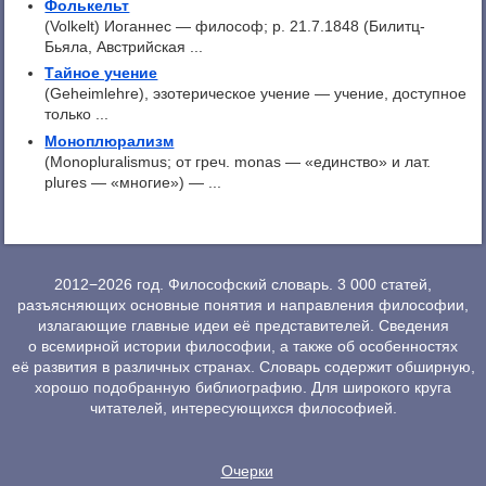
Фолькельт
(Volkelt) Иоганнес — философ; p. 21.7.1848 (Билитц-
Бьяла, Австрийская ...
Тайное учение
(Geheimlehre), эзотерическое учение — учение, доступное
только ...
Моноплюрализм
(Monopluralismus; от греч. monas — «единство» и лат.
plures — «многие») — ...
2012−2026 год. Философский словарь. 3 000 статей,
разъясняющих основные понятия и направления философии,
излагающие главные идеи её представителей. Сведения
о всемирной истории философии, а также об особенностях
её развития в различных странах. Словарь содержит обширную,
хорошо подобранную библиографию. Для широкого круга
читателей, интересующихся философией.
Очерки