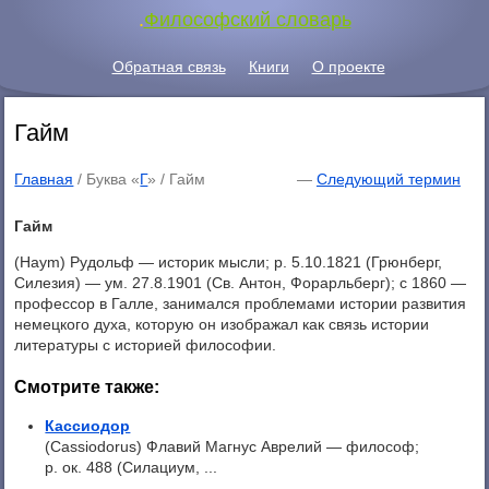
.
Философский словарь
Обратная связь
Книги
О проекте
Гайм
Главная
/ Буква «
Г
» /
Гайм
—
Следующий термин
Гайм
(Haym) Рудольф — историк мысли; p. 5.10.1821 (Грюнберг,
Силезия) — ум. 27.8.1901 (Св. Антон, Форарльберг); с 1860 —
профессор в Галле, занимался проблемами истории развития
немецкого духа, которую он изображал как связь истории
литературы с историей философии.
Смотрите также:
Кассиодор
(Cassiodorus) Флавий Магнус Аврелий — философ;
р. ок. 488 (Силациум, ...