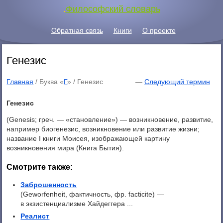
.
Философский словарь
Обратная связь
Книги
О проекте
Генезис
Главная
/ Буква «
Г
» /
Генезис
—
Следующий термин
Генезис
(Genesis; греч. — «становление») — возникновение, развитие,
например биогенезис, возникновение или развитие жизни;
название I книги Моисея, изображающей картину
возникновения мира (Книга Бытия).
Смотрите также:
Заброшенность
(Geworfenheit, фактичность, фр. facticite) —
в экзистенциализме Хайдеггера ...
Реалист