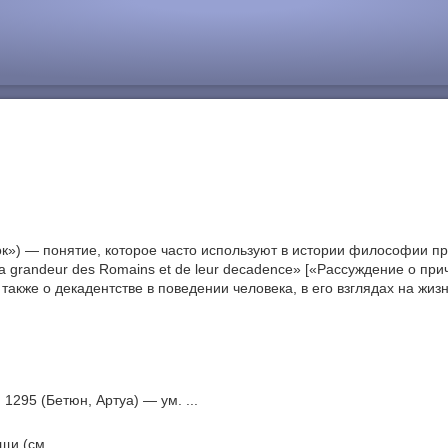
к») — понятие, которое часто используют в истории философии пр
 la grandeur des Romains et de leur decadence» [«Рассуждение о пр
, а также о декадентстве в поведении человека, в его взглядах на ж
 1295 (Бетюн, Артуа) — ум. ...
щи (см. ...