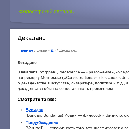
.
Философский словарь
Декаданс
Главная
/ Буква «
Д
» /
Декаданс
Декаданс
(Dekadenz; от франц. decadence — «разложение», «упадо
например у Монтескье («Considerations sur les causes de
о декадентстве в искусстве, литературе, политике и т. д.
декадентства обычно сопоставляют с произволом.
Смотрите также:
Буридан
(Buridan, Buridanus) Иоанн — философ и физик; р. ок.
Предубеждение
(Vorurteil) — совокупность того, что знает человек о ве