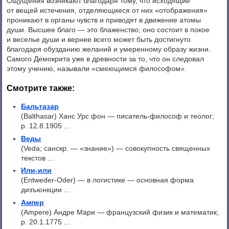
Ощущения возникают благодаря тому, что исходящие
от вещей истечения, отделяющиеся от них «отображения»
проникают в органы чувств и приводят в движение атомы
души. Высшее благо — это блаженство; оно состоит в покое
и веселье души и вернее всего может быть достигнуто
благодаря обузданию желаний и умеренному образу жизни.
Самого Демокрита уже в древности за то, что он следовал
этому учению, называли «смеющимся философом».
Смотрите также:
Бальтазар
(Balthasar) Ханс Урс фон — писатель-философ и теолог;
р. 12.8.1905 ...
Веды
(Veda; санскр. — «знание») — совокупность священных
текстов ...
Или-или
(Entweder-Oder) — в логистике — основная форма
дизъюнкции ...
Ампер
(Ampere) Андре Мари — французский физик и математик;
р. 20.1.1775 ...