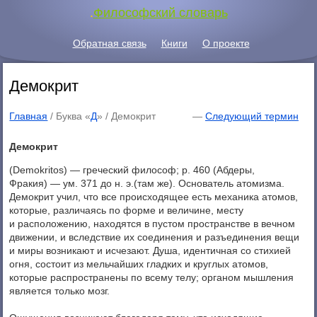
.
Философский словарь
Обратная связь
Книги
О проекте
Демокрит
Главная
/ Буква «
Д
» /
Демокрит
—
Следующий термин
Демокрит
(Demokritos) — греческий философ; p. 460 (Абдеры,
Фракия) — ум. 371 до н. э.(там же). Основатель атомизма.
Демокрит учил, что все происходящее есть механика атомов,
которые, различаясь по форме и величине, месту
и расположению, находятся в пустом пространстве в вечном
движении, и вследствие их соединения и разъединения вещи
и миры возникают и исчезают. Душа, идентичная со стихией
огня, состоит из мельчайших гладких и круглых атомов,
которые распространены по всему телу; органом мышления
является только мозг.