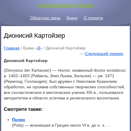
.
Философский словарь
Обратная связь
Книги
О проекте
Дионисий Картойзер
Главная
/ Буква «
Д
» /
Дионисий Картойзер
—
Следующий термин
Дионисий Картойзер
(Dionysius der Kartauser) — теолог, названный doctor ecstaticus;
p. 1402–1403 (Рийкель, близ Льежа, Бельгия) — ум. 1471
(Рермонд, Голландия); был дружен с Николаем Кузанским;
обработал, не проявив собственных творческих способностей,
все схоластическое и мистическое учение XIII в.; пользовался
авторитетом в области эстетики и религиозного воспитания.
Смотрите также:
Полис
(Polis) — возникшая в Греции около VI в. до н. э. ...