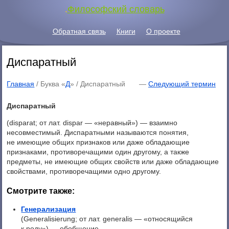
.
Философский словарь
Обратная связь
Книги
О проекте
Диспаратный
Главная
/ Буква «
Д
» /
Диспаратный
—
Следующий термин
Диспаратный
(disparat; от лат. dispar — «неравный») — взаимно
несовместимый. Диспаратными называются понятия,
не имеющие общих признаков или даже обладающие
признаками, противоречащими один другому, а также
предметы, не имеющие общих свойств или даже обладающие
свойствами, противоречащими одно другому.
Смотрите также:
Генерализация
(Generalisierung; от лат. generalis — «относящийся
к роду») — обобщение, ...