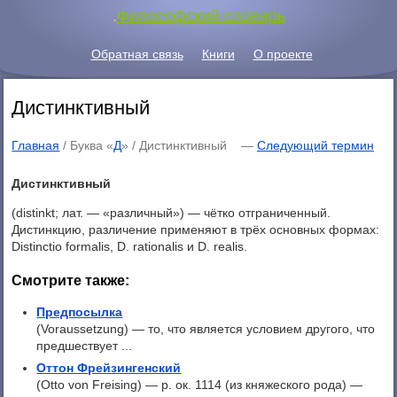
.
Философский словарь
Обратная связь
Книги
О проекте
Дистинктивный
Главная
/ Буква «
Д
» /
Дистинктивный
—
Следующий термин
Дистинктивный
(distinkt; лат. — «различный») — чётко отграниченный.
Дистинкцию, различение применяют в трёх основных формах:
Distinctio formalis, D. rationalis и D. realis.
Смотрите также:
Предпосылка
(Voraussetzung) — то, что является условием другого, что
предшествует ...
Оттон Фрейзингенский
(Otto von Freising) — p. ок. 1114 (из княжеского рода) —