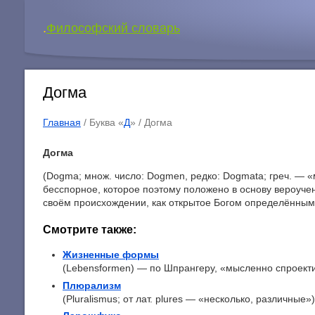
.
Философский словарь
Догма
Главная
/ Буква «
Д
» /
Догма
Догма
(Dogma; множ. число: Dogmen, редко: Dogmata; греч. — «
бесспорное, которое поэтому положено в основу вероучен
своём происхождении, как открытое Богом определённым
Смотрите также:
Жизненные формы
(Lebensformen) — по Шпрангеру, «мысленно спроекти
Плюрализм
(Pluralismus; от лат. plures — «несколько, различные»)