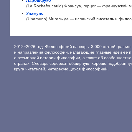
Ларошфуко
(La Rochefoucauld) Франсуа, герцог — французский мор
Унамуно
(Unamuno) Мигель де — испанский писатель и философ;
2012−2026 год. Философский словарь. 3 000 статей, разъ
и направления философии, излагающие главные идеи её п
о всемирной истории философии, а также об особенностях 
странах. Словарь содержит обширную, хорошо подобранну
круга читателей, интересующихся философией.