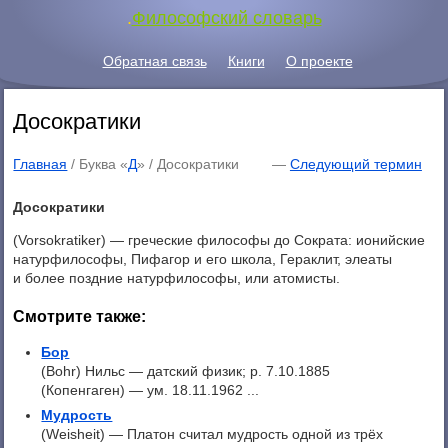
.
Философский словарь
Обратная связь
Книги
О проекте
Досократики
Главная
/ Буква «
Д
» /
Досократики
—
Следующий термин
Досократики
(Vorsokratiker) — греческие философы до Сократа: ионийские
натурфилософы, Пифагор и его школа, Гераклит, элеаты
и более поздние натурфилософы, или атомисты.
Смотрите также:
Бор
(Bohr) Нильс — датский физик; p. 7.10.1885
(Копенгаген) — ум. 18.11.1962 ...
Мудрость
(Weisheit) — Платон считал мудрость одной из трёх