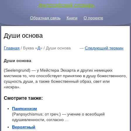
.
Философский словарь
Обратная связь
Книги
О проекте
Души основа
Главная
/ Буква «
Д
» /
Души основа
—
Следующий термин
Души основа
(Seelengrund) — у Мейстера Экхарта и других немецких
мистиков то, что способствует принятию в душу божественного,
сущность души, а также божественный образ, свет или
«искра».
Смотрите также:
Панпсихизм
(Panpsychismus; от греч.) — учение о всеобщей
одушевленности, согласно ...
Вероятный