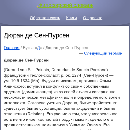
.
Философский словарь
Обратная связь
Книги
О проекте
Дюран де Сен-Пурсен
Главная
/ Буква «
Д
» /
Дюран де Сен-Пурсен
—
Следующий термин
Дюран де Сен-Пурсен
(Durand von St.- Poiuain, Durandus de Sancto Porciano) —
французский теолог-схоласт; p. ок. 1274 (Сен-Пурсен) —
ум. 10.9.1334 (Мо), будучи епископом; противник Фомы
Аквинского; вступил в конфликт со своим собственным
орденом (доминиканцев) из-за своей отчасти совершенно
несхоластической метафизики воли и определяемого волей
интеллекта. Согласно учению Дюрана, бытие тройственно:
существует бытие субстанций, бытие акциденций и бытие
отношения (Relation). Его учение о том, что универсальное
есть не что иное, как чистый продукт мысли, сделало его
предшественником номинализма Уильяма Оккама. Его