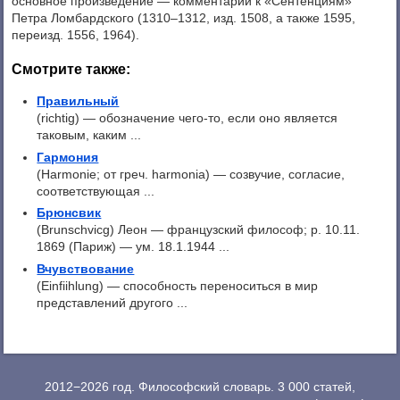
основное произведение — комментарий к «Сентенциям»
Петра Ломбардского (1310–1312, изд. 1508, а также 1595,
переизд. 1556, 1964).
Смотрите также:
Правильный
(richtig) — обозначение чего-то, если оно является
таковым, каким ...
Гармония
(Harmonie; от греч. harmonia) — созвучие, согласие,
соответствующая ...
Брюнсвик
(Brunschvicg) Леон — французский философ; p. 10.11.
1869 (Париж) — ум. 18.1.1944 ...
Вчувствование
(Einfiihlung) — способность переноситься в мир
представлений другого ...
2012−2026 год. Философский словарь. 3 000 статей,