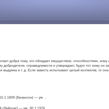
желает добра тому, кто обладает имуществом, способностями, кому со
рму добродетели, справедливости и утверждает, будто тот, кому он 
я выдумка и т. д. Если зависть испытывает целый коллектив, то о
5.1.1809 (Безансон) — ум ...
 (Лейпциг) — ум. 30.1.1976 ...