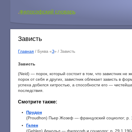
.
Философский словарь
Зависть
Главная
/ Буква «
З
» /
Зависть
Зависть
(Neid) — порок, который состоит в том, что завистник не 
порок от себя и других, завистник облекает зависть в фо
успеха добился хитростью, а способности его — чистейша
последствия.
Смотрите также:
Прудон
(Proudhon) Пьер Жозеф — французский социолог; р. 1
Гелен
(Gehlen) Арнольд — философ и социолог; p. 29.1.1904