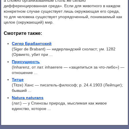
а сложно организованным столь же сильно
дифференцированная среда». Если для животного в каждом
конкретном случае существует лишь окружающая его среда,
то для человека существует упорядоченный, понимаемый как
целое (окружающий) мир.
Смотрите также:
Сигер Брабантский
(Siger de Brabant) — нидерландский схоласт; ум. 1282
(Орвието, убит при ...
Присущность
(Inharenz, от лат. inhaerere — «зацепиться за что-либо») —
отношение ...
Титце
(Titze) Ханс — писатель-философ; р. 24.4.1903 (Лейпциг);
бывший ...
Natura naturans
(лат.) — у Спинозы природа, мыслимая как живое
единство, которое ...