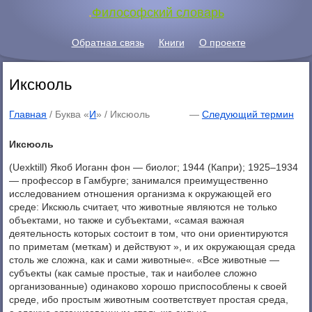
.
Философский словарь
Обратная связь
Книги
О проекте
Иксюоль
Главная
/ Буква «
И
» /
Иксюоль
—
Следующий термин
Иксюоль
(Uexktill) Якоб Иоганн фон — биолог; 1944 (Капри); 1925–1934
— профессор в Гамбурге; занимался преимущественно
исследованием отношения организма к окружающей его
среде: Икскюль считает, что животные являются не только
объектами, но также и субъектами, «самая важная
деятельность которых состоит в том, что они ориентируются
по приметам (меткам) и действуют », и их окружающая среда
столь же сложна, как и сами животные«. «Все животные —
субъекты (как самые простые, так и наиболее сложно
организованные) одинаково хорошо приспособлены к своей
среде, ибо простым животным соответствует простая среда,