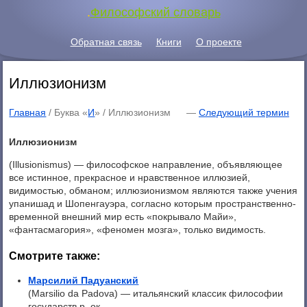
.
Философский словарь
Обратная связь
Книги
О проекте
Иллюзионизм
Главная
/ Буква «
И
» /
Иллюзионизм
—
Следующий термин
Иллюзионизм
(Illusionismus) — философское направление, объявляющее
все истинное, прекрасное и нравственное иллюзией,
видимостью, обманом; иллюзионизмом являются также учения
упанишад и Шопенгауэра, согласно которым пространственно-
временной внешний мир есть «покрывало Майи»,
«фантасмагория», «феномен мозга», только видимость.
Смотрите также:
Марсилий Падуанский
(Marsilio da Padova) — итальянский классик философии
государств р. ок ...