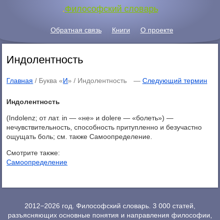
.
Философский словарь
Обратная связь
Книги
О проекте
Индолентность
Главная
/ Буква «
И
» /
Индолентность
—
Следующий термин
Индолентность
(Indolenz; от лат. in — «не» и dolere — «болеть») —
нечувствительность, способность притупленно и безучастно
ощущать боль; см. также Самоопределение.
Смотрите также:
Самоопределение
2012−2026 год. Философский словарь. 3 000 статей,
разъясняющих основные понятия и направления философии,