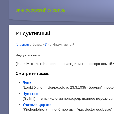
.
Философский словарь
Индуктивный
Главная
/ Буква «
И
» /
Индуктивный
Индуктивный
(induktiv; от лат. inducere — «наводить») — совершаемый
Смотрите также:
Ленк
(Lenk) Ханс — философ; p. 23.3.1935 (Берлин); профе
Чувство
(Gefiihl) — в психологии непосредственное переживан
Учители церкви
(Kirchenlehrer) — почётное имя (лат. doctor ecclesiae)