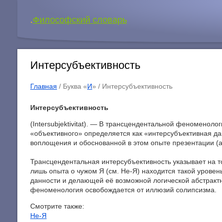
.
Философский словарь
Интерсубъективность
Главная
/ Буква «
И
» /
Интерсубъективность
Интерсубъективность
(Intersubjektivitat). — В трансцендентальной феномено
«объективного» определяется как «интерсубъективная д
воплощения и обоснованной в этом опыте презентации (апп
Трансцендентальная интерсубъективность указывает на то
лишь опыта о чужом Я (см. He-Я) находится такой урове
данности и делающей её возможной логической абстрактн
феноменология освобождается от иллюзий солипсизма.
Смотрите также:
He-Я