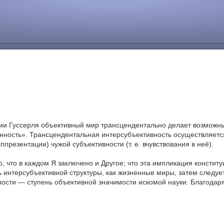
логии Гуссерля объективный мир трансцендентально делает возмож
анность». Трансцендентальная интерсубъективность осуществляетс
резентации) чужой субъективности (т. е. вчувствования в неё).
, что в каждом Я заключено и Другое; что эта импликация констит
нь интерсубъективной структуры, как жизненные миры, затем след
ости — ступень объективной значимости искомой науки. Благодар