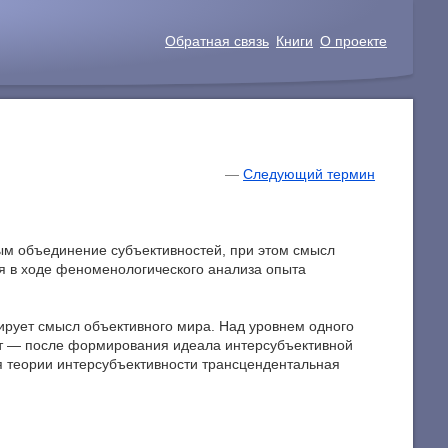
Обратная связь
Книги
О проекте
—
Следующий термин
ным объединение субъективностей, при этом смысл
я в ходе феноменологического анализа опыта
уирует смысл объективного мира. Над уровнем одного
ует — после формирования идеала интерсубъективной
я теории интерсубъективности трансцендентальная