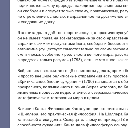
однако он может определять волю человека и его практиче
подчиняется закону природы, находится под влиянием внеш
он свободен и следует только своему, практическому, раз
не стремление к счастью, направленное на достижение в
и следование долгу.
Эта этика долга даёт не теоретическую, а практическую уб
он не имеет права на вознаграждение за свою нравственно
«практическими» постулатами Бога, свободы и бессмертия
автономна (существует самостоятельно по своим законам).
скептически, особенно к реальности вечного мира, рассма
в пределах только разума» (1793), есть не что иное, как 
Всё, что человек считает ещё возможным делать, кроме бл
и просто внешние религиозные отправления есть простое
«Критика способности суждения» (1790) начинается с обо
прекрасного, возвышенного и гения (через которого, по 
жизненных процессов недостаточно, а сверхмеханическо
метафизическом толковании мира в целом.
Влияние Канта. Философия Канта уже при его жизни вызва
и Шиллера, его практическая философия. На Шиллера Кан
кантовской этики долга. Созерцательному по природе Гёт
способности суждения» Канта дала философскую основу ег