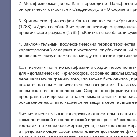
2. Метафизическая, когда Кант переходит от Вольфовой ме
он критически относится к Сведенборгу, и «О форме и пр
3. Критическая философия Канта начинается с «Критики 
(1783), «Идея всеобщей истории во всемирно-гражданско
практического разума» (1788); «Критика способности сужд
4. Заключительный, послекритический период творчества 
характерологии) содержит, в частности, опубликованный л
решающее связующее звено между кантовским критицизм
Кант изменил понятие метафизики и создал новое понятие
для «догматических » философов, особенно школы Вольфа
перешагивать за границу того, что может быть опытом, п
покоятся на опыте, на чувственном восприятии. Только ч
не вытекает из него полностью. Скорее, оно формируетс
пространства и времени, а также мыслительных, или рас
основанное на опыте, касается не вещи в себе, а лишь е
Чистые мыслительные конструкции относительно вещи в се
космологической и теологической идеях прежней схоласти
теологии: на идеях бессмертия души, возникновения мира
и представляющей собой значительное достижение филосо