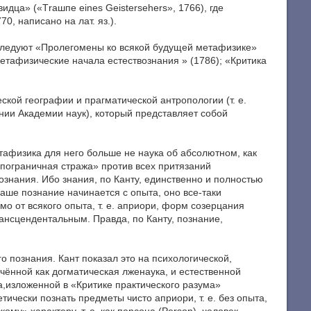
дца» («Тrашпе eines Geistersehers», 1766), где
, написано на лат. яз.).
м следуют «Пролегомены ко всякой будущей метафизике»
етафизические начала естествознания » (1786); «Критика
ской географии и прагматической антропологии (т. е.
дании Академии наук), который представляет собой
тафизика для него больше не наука об абсолютном, как
пограничная стража» против всех притязаний
ознания. Ибо знания, по Канту, единственно и полностью
аше познание начинается с опыта, оно все-таки
 от всякого опыта, т. е. априори, форм созерцания
ансцендентальным. Правда, по Канту, познание,
о познания. Кант показал это на психологической,
чённой как догматическая лженаука, и естественной
а,изложенной в «Критике практического разума»
чески познать предметы чисто априори, т. е. без опыта,