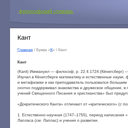
.
Философский словарь
Кант
Главная
/ Буква «
К
» /
Кант
Кант
(Kant) Иммануил — философ; p. 22.4.1724 (Кёнигсберг) — 
Изучал в Кёнигсберге математику и естественные науки
и метафизики и как преподаватель пользовался большим
охотно поддерживал знакомства и дружеское общение, в 
учений Священного Писания и христианства» был предуп
«Докритического Канта» отличают от «критического» (с 
1. Естественно-научная (1747–1755), период написания
Лапласа (см. Лаплас) и учения о развитии.