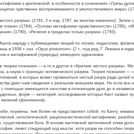
тафизики к критической, в особенности в сочинениях «Грёзы духови
инципах чувственно воспринимаемого и умопостигаемого мира» (1770
чистого разума» (1781; 2-е изд. 1787, во многом изменено). Зате
м плане» (1784), «Основы метафизики нравственности» (1785), «М
ения» (1790); «Религия в пределах только разума» (1793).
Канта наряду с публикациями лекций по логике, педагогике, физиче
ишь в 1938 т. наз. «Opus postumum» (2 т., под ред. Г. Лемана в из
ом и метафизикой (природы) немецкого идеализма.
 теории познания — и то и другое в «Критике чистого разума». Ме
, а наука о границах человеческого разума. Теория познания — «
ритязаний, в которых может провиниться чистый разум ради целей п
увства дают нам сведения о реальном внешнем мире. Но если все н
я с помощью имеющихся наготове в познающем духе до и независимо
судочных, форм — категорий, исследование которых Кант назвал тр
ё явлений (феноменов).
бе, ноумены, тем более не представляют собой, по Канту, никаког
ческой, онтологической, рационалистической метафизики, разобла
, существования Бога. В основе кантовской автономной этики долг
фии, лежит следующий ход мысли: хотя разум не способен теорети