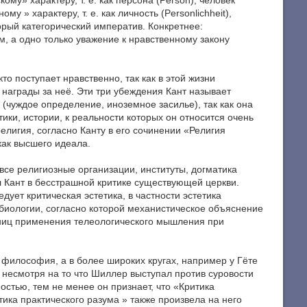
му» характеру, т. е. как персона (Person), человек
» характеру, т. е. как личность (Personlichheit),
торый категорический императив. Конкретнее:
, а одно только уважение к нравственному закону
то поступает нравственно, так как в этой жизни
е награды за неё. Эти три убеждения Кант называет
 (чуждое определение, иноземное засилье), так как она
ики, истории, к реальности которых он относится очень
елигия, согласно Канту в его сочинении «Религия
 как высшего идеала.
 все религиозные организации, институты, догматика
л Кант в бесстрашной критике существующей церкви.
ует критическая эстетика, в частности эстетика
в биологии, согласно которой механистическое объяснение
аниц применения телеологического мышления при
 философия, а в более широких кругах, например у Гёте
несмотря на то что Шиллер выступал против суровости
остью, тем не менее он признает, что «Критика
ика практического разума » также произвела на него