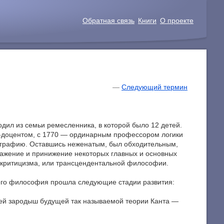
Обратная связь
Книги
О проекте
—
Следующий термин
одил из семьи ремесленника, в которой было 12 детей.
т-доцентом, с 1770 — ординарным профессором логики
еографию. Оставшись неженатым, был обходительным,
скажение и принижение некоторых главных и основных
м критицизма, или трансцендентальной философии.
— его философия прошла следующие стадии развития:
щей зародыш будущей так называемой теории Канта —