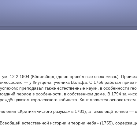
ум. 12.2.1804 (Кёнигсберг, где он провёл всю свою жизнь). Происх
, философию — у Кнутцена, ученика Вольфа. С 1756 работал прива
 успехом; преподавал также естественные науки, в особенности г
поздний период в особенности, в собственном доме. В 1794 за «и
реждён указом королевского кабинета. Кант является основателе
появления «Критики чистого разума» в 1781), а также ещё точнее 
 «Всеобщей естественной истории и теории неба» (1755), содержа