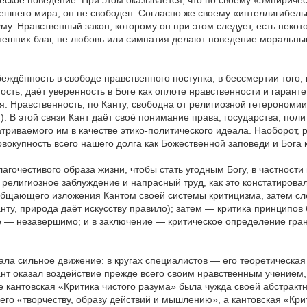
ское поведение. При этом оказывается, что по своему «эмпирическо
него мира, он не свободен. Согласно же своему «интеллигибельному 
уму. Нравственный закон, которому он при этом следует, есть неко
нешних благ, не любовь или симпатия делают поведение моральным
еждённость в свободе нравственного поступка, в бессмертии того, к
сть, даёт уверенность в Боге как оплоте нравственности и гарант
. Нравственность, по Канту, свободна от религиозной гетерономии
 В этой связи Кант даёт своё понимание права, государства, полит
триваемого им в качестве этико-политического идеала. Наоборот, р
совокупность всего нашего долга как Божественной заповеди и Бога
агочестивого образа жизни, чтобы стать угодным Богу, в частности
 религиозное заблуждение и напрасный труд, как это констатирова
бщающего изложения Кантом своей системы критицизма, затем след
Канту, природа даёт искусству правило); затем — критика принципо
е — незавершимо; и в заключение — критическое определение гр
ла сильное движение: в кругах специалистов — его теоретическая
т оказал воздействие прежде всего своим нравственным учением, 
е кантовская «Критика чистого разума» была чужда своей абстрактн
о «творчеству, образу действий и мышлению», а кантовская «Крит