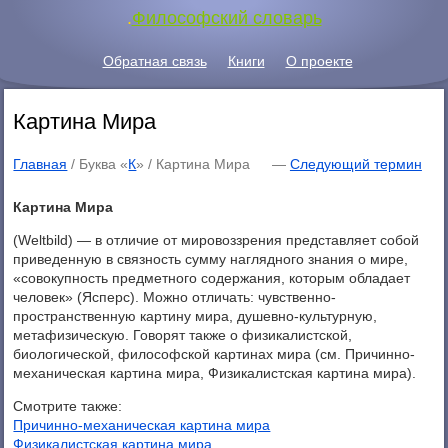
.
Философский словарь
Обратная связь
Книги
О проекте
Картина Мира
Главная
/ Буква «
К
» /
Картина Мира
—
Следующий термин
Картина Мира
(Weltbild) — в отличие от мировоззрения представляет собой
приведенную в связность сумму наглядного знания о мире,
«совокупность предметного содержания, которым обладает
человек» (Ясперс). Можно отличать: чувственно-
пространственную картину мира, душевно-культурную,
метафизическую. Говорят также о физикалистской,
биологической, философской картинах мира (см. Причинно-
механическая картина мира, Физикалистская картина мира).
Смотрите также:
Причинно-механическая картина мира
Физикалистская картина мира