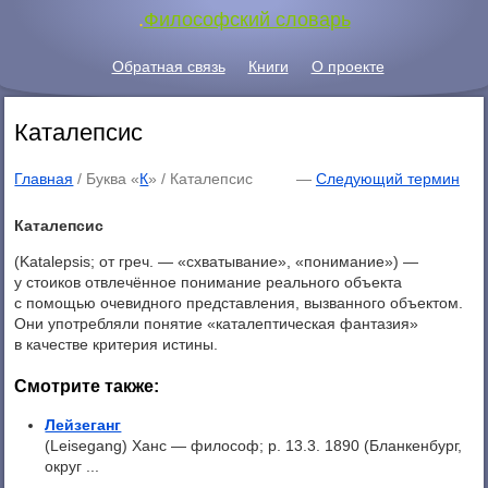
.
Философский словарь
Обратная связь
Книги
О проекте
Каталепсис
Главная
/ Буква «
К
» /
Каталепсис
—
Следующий термин
Каталепсис
(Katalepsis; от греч. — «схватывание», «понимание») —
у стоиков отвлечённое понимание реального объекта
с помощью очевидного представления, вызванного объектом.
Они употребляли понятие «каталептическая фантазия»
в качестве критерия истины.
Смотрите также:
Лейзеганг
(Leisegang) Ханс — философ; p. 13.3. 1890 (Бланкенбург,
округ ...