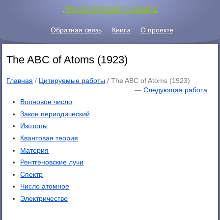
.
Философский словарь
Обратная связь
Книги
О проекте
The ABC of Atoms (1923)
Главная
/
Цитируемые работы
/ The ABC of Atoms (1923)
—
Следующая работа
Волновое число
Закон периодический
Изотопы
Квантовая теория
Материя
Рентгеновские лучи
Спектр
Число атомное
Электричество