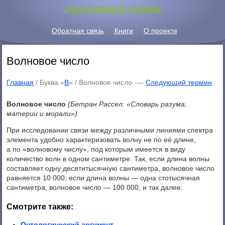
.
Философский словарь
Обратная связь
Книги
О проекте
Волновое число
Главная
/ Буква «
В
» /
Волновое число
—
Следующий термин
Волновое число
(Бетран Рассел: «Словарь разума,
материи и морали»)
При исследовании связи между различными линиями спектра
элемента удобно характеризовать волну не по её длине,
а по «волновому числу», под которым имеется в виду
количество волн в одном сантиметре. Так, если длина волны
составляет одну десятитысячную сантиметра, волновое число
равняется 10 000; если длина волны — одна стотысячная
сантиметра, волновое число — 100 000, и так далее.
Смотрите также:
Онтологический аргумент