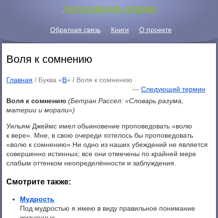
.
Философский словарь
Обратная связь
Книги
О проекте
Воля к сомнению
Главная
/ Буква «
В
» /
Воля к сомнению
—
Следующий термин
Воля к сомнению
(Бетран Рассел: «Словарь разума,
материи и морали»)
Уильям Джеймс имел обыкновение проповедовать «волю
к вере». Мне, в свою очереди хотелось бы проповедовать
«волю к сомнению» Ни одно из наших убеждений не является
совершенно истинных; все они отмечены по крайней мере
слабым оттенком неопределённости и заблуждения.
Смотрите также:
Мудрость
Под мудростью я имею в виду правильное понимание
жизненных ...