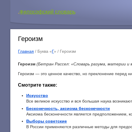
.
Философский словарь
Героизм
Главная
/ Буква «
Г
» /
Героизм
Героизм
(Бетран Рассел: «Словарь разума, материи и 
Героизм — это ценное качество, но преклонение перед н
Смотрите также:
Искусство
Все великое искусство и вся большая наука возникают 
Бесконечность, аксиома бесконечности
Аксиома бесконечности является предположением, ко
Выборы советские
В России применяются различные методы для предос