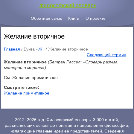
.
Философский словарь
Обратная связь
Книги
О проекте
Желание вторичное
Главная
/ Буква «
Ж
» /
Желание вторичное
—
Следующий термин
Желание вторичное
(Бетран Рассел: «Словарь разума,
материи и морали»)
См. Желание примитивное.
Смотрите также:
Желание примитивное
2012−2026 год. Философский словарь. 3 000 статей,
разъясняющих основные понятия и направления философии,
излагающие главные идеи её представителей. Сведения