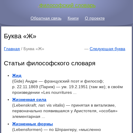
.
Философский словарь
Обратная связь
Книги
О проекте
Буква «Ж»
Главная
/
Буква «Ж»
—
Следующая буква
Статьи философского словаря
Жид
(Gide) Андре — французский поэт и философ;
р. 22.11.1869 (Париж) — ум. 19.2.1951 (там же); в своём
произведении «Les nourritures ...
Жизненная сила
(Lebenskraft; лат. vis vitalis) — принятая в витализме,
первоначально появившаяся у Аристотеля, «особая»
элементарная ...
Жизненные формы
(Lebensformen) — по Шпрангеру, «мысленно