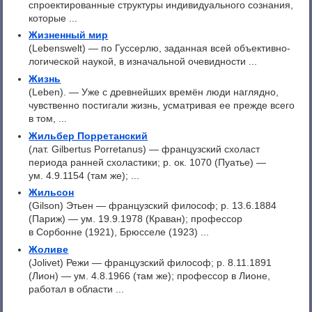
спроектированные структуры индивидуального сознания,
которые ...
Жизненный мир
(Lebenswelt) — по Гуссерлю, заданная всей объективно-
логической наукой, в изначальной очевидности ...
Жизнь
(Leben). — Уже с древнейших времён люди наглядно,
чувственно постигали жизнь, усматривая ее прежде всего
в том, ...
Жильбер Порретанский
(лат. Gilbertus Porretanus) — французский схоласт
периода ранней схоластики; р. ок. 1070 (Пуатье) —
ум. 4.9.1154 (там же); ...
Жильсон
(Gilson) Этьен — французский философ; p. 13.6.1884
(Париж) — ум. 19.9.1978 (Краван); профессор
в Сорбонне (1921), Брюсселе (1923) ...
Жоливе
(Jolivet) Режи — французский философ; p. 8.11.1891
(Лион) — ум. 4.8.1966 (там же); профессор в Лионе,
работал в области ...