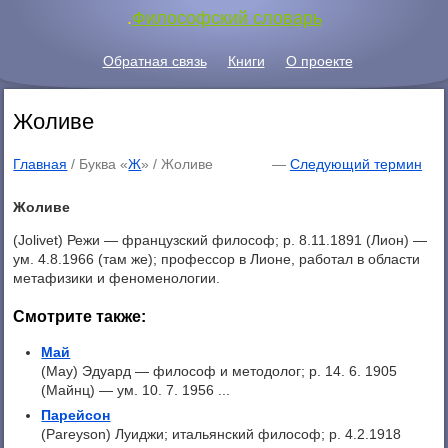
.
Философский словарь
Обратная связь
Книги
О проекте
Жоливе
Главная
/ Буква «
Ж
» /
Жоливе
—
Следующий термин
Жоливе
(Jolivet) Режи — французский философ; p. 8.11.1891 (Лион) —
ум. 4.8.1966 (там же); профессор в Лионе, работал в области
метафизики и феноменологии.
Смотрите также:
Май
(May) Эдуард — философ и методолог; p. 14. 6. 1905
(Майнц) — ум. 10. 7. 1956 ...
Парейсон
(Pareyson) Луиджи; итальянский философ; p. 4.2.1918