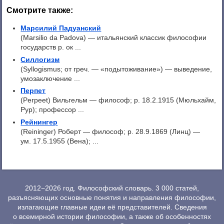
Смотрите также:
Марсилий Падуанский
(Marsilio da Padova) — итальянский классик философии
государств р. ок ...
Силлогизм
(Syllogismus; от греч. — «подытоживание») — выведение,
умозаключение ...
Перпет
(Perpeet) Вильгельм — философ; р. 18.2.1915 (Мюльхайм,
Рур); профессор ...
Рейнингер
(Reininger) Роберт — философ; p. 28.9.1869 (Линц) —
ум. 17.5.1955 (Вена); ...
2012−2026 год. Философский словарь. 3 000 статей,
разъясняющих основные понятия и направления философии,
излагающие главные идеи её представителей. Сведения
о всемирной истории философии, а также об особенностях