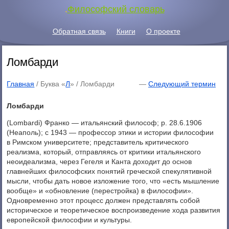
.
Философский словарь
Обратная связь
Книги
О проекте
Ломбарди
Главная
/ Буква «
Л
» /
Ломбарди
—
Следующий термин
Ломбарди
(Lombardi) Франко — итальянский философ; p. 28.6.1906
(Неаполь); с 1943 — профессор этики и истории философии
в Римском университете; представитель критического
реализма, который, отправляясь от критики итальянского
неоидеализма, через Гегеля и Канта доходит до основ
главнейших философских понятий греческой спекулятивной
мысли, чтобы дать новое изложение того, что «есть мышление
вообще» и «обновление (перестройка) в философии».
Одновременно этот процесс должен представлять собой
историческое и теоретическое воспроизведение хода развития
европейской философии и культуры.