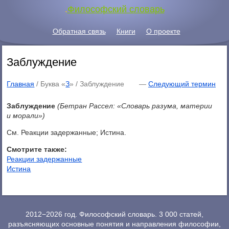
.
Философский словарь
Обратная связь
Книги
О проекте
Заблуждение
Главная
/ Буква «
З
» /
Заблуждение
—
Следующий термин
Заблуждение
(Бетран Рассел: «Словарь разума, материи
и морали»)
См. Реакции задержанные; Истина.
Смотрите также:
Реакции задержанные
Истина
2012−2026 год. Философский словарь. 3 000 статей,
разъясняющих основные понятия и направления философии,